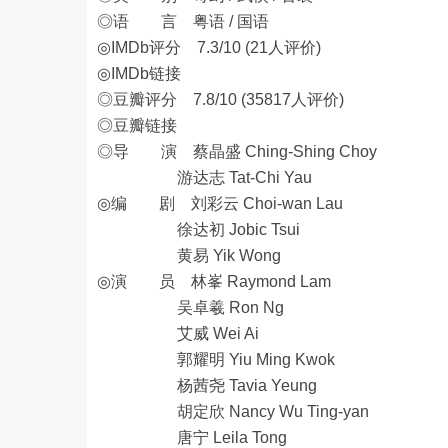
◎语 言 粤语 / 国语
◎IMDb评分 7.3/10 (21人评价)
◎IMDb链接
◎豆瓣评分 7.8/10 (35817人评价)
◎豆瓣链接
◎导 演 蔡晶盛 Ching-Shing Choy
游达志 Tat-Chi Yau
◎编 剧 刘彩云 Choi-wan Lau
徐达初 Jobic Tsui
黄易 Yik Wong
◎演 员 林峯 Raymond Lam
吴卓羲 Ron Ng
艾威 Wei Ai
郭耀明 Yiu Ming Kwok
杨茜尧 Tavia Yeung
胡定欣 Nancy Wu Ting-yan
唐宁 Leila Tong