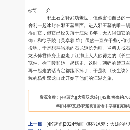
◎简 介
邪王石之轩武功盖世，但他害怕自己的一身邪
舍利一起冰封在邪王墓里面。进入邪王墓的唯一
得到它，但它已经失落于江湖多年，无人得知它
饰）和徐子陵（吴卓羲 饰）虽然一直在干些小偷
投地，于是想拜当地的石龙道长为师。岂料去找
龙从傅君婥身上盗走了江湖上人人欲得之的《长
寇仲、徐子陵和她一起逃走。这时，朝廷的禁卫
再一起走的话肯定都跑不掉了，于是将《长生诀
称的杨州双龙自此开始了他们的江湖之旅。
资源名称：[4K蓝光][大唐双龙传] [42集/每集约700M
年][林峯/艾威/郭耀明][国语中字幕][宽屏
上一篇
[4K蓝光]2024动画《哆啦A梦：大雄的地