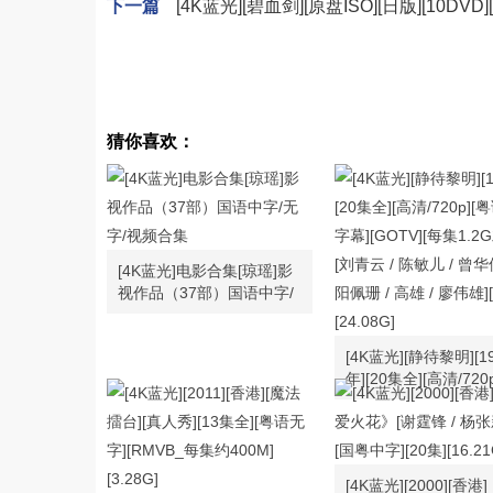
下一篇
[4K蓝光][碧血剑][原盘ISO][日版][10DVD][
猜你喜欢：
[4K蓝光]电影合集[琼瑶]影
视作品（37部）国语中字/
无字/视频合集
[4K蓝光][静待黎明][1
年][20集全][高清/720
语 / 无字幕][GOTV]
1.2G左右][刘青云 /
/ 曾华倩 / 欧阳佩珊 / 
廖伟雄][MKV][24.08G
[4K蓝光][2000][香港