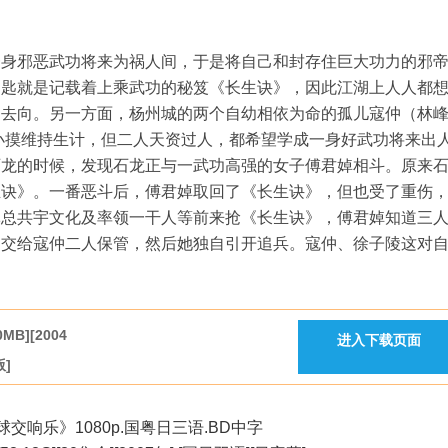
恶武功将来为祸人间，于是将自己和封存住巨大功力的邪
钥匙就是记载着上乘武功的秘笈《长生诀》，因此江湖上人人都
的去向。另一方面，杨州城的两个自幼相依为命的孤儿寇仲（林
小摸维持生计，但二人天资过人，都希望学成一身好武功将来出
石龙的时候，发现石龙正与一武功高强的女子傅君婥相斗。原来
生诀》。一番恶斗后，傅君婥取回了《长生诀》，但也受了重伤
军总共宇文化及率领一干人等前来抢《长生诀》，傅君婥知道三
》交给寇仲二人保管，然后她独自引开追兵。寇仲、徐子陵这对
B][2004
进入下载页面
版]
球交响乐》1080p.国粤日三语.BD中字