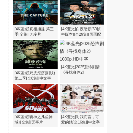
幕].My.Destiny.S01.2026.2160p
[4K蓝光]真相捕捉.第三
[4K蓝光]白夜暗影[60帧
季[全集][无字片
率版本][全29集][国语配
源].The.Capture.S03.1080p
音/中文字
幕].2026.2160p
[4K蓝光]2025恐怖剧情
《寻找身体2》
[4K蓝光]鸡皮疙瘩(剧版).
1080p.HD中字
第二季[全8集][中文字
幕].1080p
[4K蓝光]斩神之凡尘神
[4K蓝光]对我而言，可
域Ⅱ[全集][无字片
爱的她[全16集][中文字
源].Zhan.Shen.S02.2026.1080p
幕].My.Lovely.Girl.S01.1080p