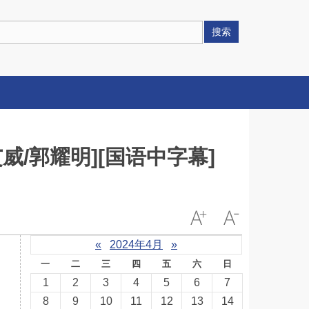
搜索
/艾威/郭耀明][国语中字幕]
«
2024年4月
»
一
二
三
四
五
六
日
1
2
3
4
5
6
7
8
9
10
11
12
13
14