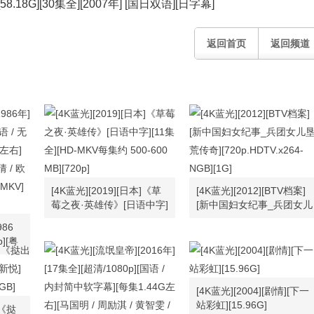
58.18G][30集全][2007年] [国日双语][日字幕]
返回首页
返回频道
[4K蓝光][2019][日本]《草
[4K蓝光][2012][BTV档案]
莓之夜·英雄传》[日语中字]
[新中国妇女纪事_兵团女儿
[11集全][HD-MKV每集约
垦荒传奇]
986
500-600 MB][720p]
[720p.HDTV.x264-NGB]
p][粤
[1G]
[每集
 陈敏儿
高雄 /
[4K蓝光][2004][剧情][下一
]
站彩虹][15.96G]
]《挞