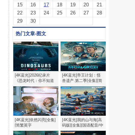
15
16
17
18
19
20
21
22
23
24
25
26
27
28
29
30
热门文章-图文
[4K蓝光]2026纪录片
[4K蓝光]帝王计划：怪
《恐龙时代：你不知道
兽遗产.第二季[全集][简
的故事》1080p.HD中英
繁英字幕].2160p
双字
[4K蓝光]依然闪亮[全集]
[4K蓝光]我的山与海[高
[简繁英字
码版][全集][国语配音/中
幕].Still.Shining.S01.1080p
文字