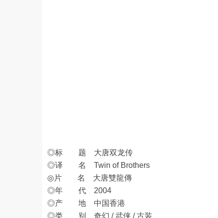
◎标 题 大唐双龙传
◎译 名 Twin of Brothers
◎片 名 大唐雙龍傳
◎年 代 2004
◎产 地 中国香港
◎类 别 奇幻 / 武侠 / 古装