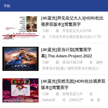
导航
[4K蓝光]拜见岳父大人3[HDR/杜比
视界双版本][简繁英字
幕].2010.2160p
◎标 题 拜见岳父大人3◎译
名 门当父不对之我才是老大(台) / 门不
当户不对之我才是老大(台) / 非常外父
3(港) / 拜见祖父大......
[详细]
[4K蓝光]亚当计划[简繁英字
幕].The.Adam.Project.2022
◎标 题 亚当计划◎译 名 超时
空亚当计划(港) / 超时空亚当计画(台) /
Our Name Is Adam◎片 名 The
Ad......
[详细]
[4K蓝光]安然无恙[HDR/杜比视界双
版本][简繁英字
幕].Safe.1995.Bluray.2160p
◎标 题 安然无恙◎片 名
Safe◎年 代 1995◎产 地 英
国 / 美国◎类 别 剧情◎语 言