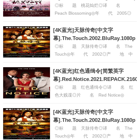
◎标 题 桃花灿烂◎译 名
Peach Blossoming◎年 代 2005◎
产 地 中国大陆◎类 别 剧情 /
爱情◎语 言......
[详细]
[4K蓝光]天脉传奇[中文字
幕].The.Touch.2002.BluRay.1080p
◎标 题 天脉传奇◎译 名 The
Touch◎年 代 2002◎产 地 中
国 / 中国香港 / 中国台湾 / 日本◎类
别 动作......
[详细]
[4K蓝光]红色通缉令[简繁英字
幕].Red.Notice.2021.REPACK.2160
◎标 题 红色通缉令◎译 名 红
色大贱谍◎片 名 Red Notice◎
年 代 2021◎产 地 美国◎
类 别 喜剧 / 动作......
[详细]
[4K蓝光]天脉传奇[中文字
幕].The.Touch.2002.BluRay.1080p
◎标 题 天脉传奇◎译 名 The
Touch◎年 代 2002◎产 地 中