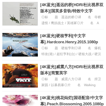
英语◎上映日期 1995-......
[详细]
[4K蓝光]遥远的桥[HDR/杜比视界双
版本][国英多音轨/特效中文字
幕].1977.BluRay.2160p
◎标 题 遥远的桥◎译 名 夺桥
遗恨 / 鹰掠战士 / 英雄冢◎片 名 A
Bridge Too Far◎年 代 1977◎
产 地......
[详细]
[4K蓝光]硬核亨利[中文字
幕].Hardcore.Henry.2015.1080p
◎标 题 硬核亨利◎译 名 爆机
特攻(港) / 超狂亨利(台) / 硬核大战 / 硬汉
亨利 / 硬仗 / 硬核 / Hardcore H......
[详
细]
[4K蓝光]威震八方[HDR/杜比视界双
版本][简繁英字
幕].2004.USA.BluRay.2160p
◎标 题 威震八方◎译 名 捍卫
家园 / 以暴易暴◎片 名 Walking
Tall◎年 代 2004◎产 地 美国
◎类 别 动......
[详细]
[4K蓝光]桃花灿烂[国语配音/中文字
幕].Peach.Blossoming.2005.1080p.