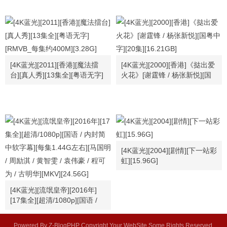
MB][720p]
[4K蓝光][2011][香港][魔法擂
[4K蓝光][2000][香港]《挞出爱
台][真人秀][13集全][粤语无字]
火花》[谢霆锋 / 杨张新悦][国
[RMVB_每集约400M][3.28G]
粤中字][20集][16.21GB]
[4K蓝光][2004][剧情][下一站彩
虹][15.96G]
[4K蓝光][流氓皇帝][2016年]
[17集全][超清/1080p][国语 /
内封简中软字幕][每集1.44G左
右][马国明 / 周励淇 / 黄智雯 /
Powered By Z-BlogPHP Copyright Your WebSite.Some Rights Reserved.