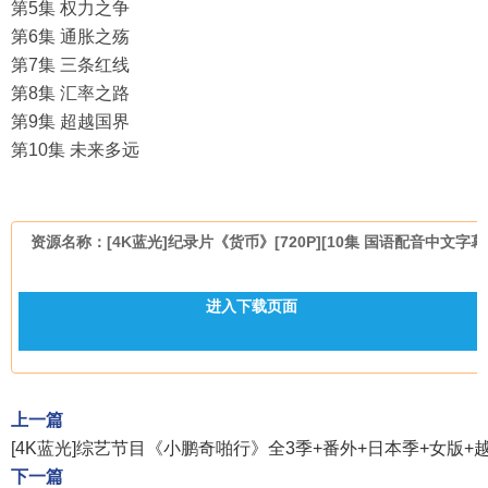
第5集 权力之争
第6集 通胀之殇
第7集 三条红线
第8集 汇率之路
第9集 超越国界
第10集 未来多远
资源名称：[4K蓝光]纪录片《货币》[720P][10集 国语配音中文字幕
进入下载页面
上一篇
[4K蓝光]综艺节目《小鹏奇啪行》全3季+番外+日本季+女版+越南
下一篇