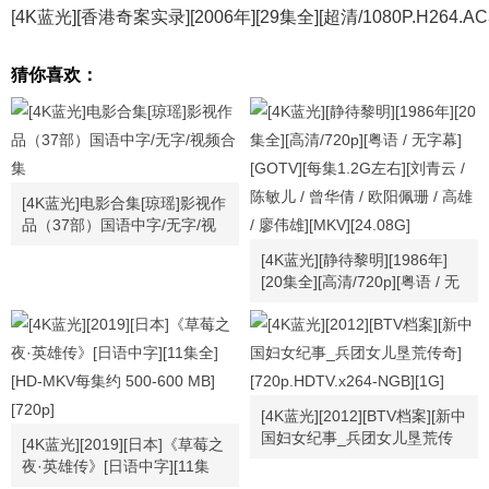
[4K蓝光][香港奇案实录][2006年][29集全][超清/1080P.H264.AC3
猜你喜欢：
[4K蓝光]电影合集[琼瑶]影视作
品（37部）国语中字/无字/视
频合集
[4K蓝光][静待黎明][1986年]
[20集全][高清/720p][粤语 / 无
字幕][GOTV][每集1.2G左右]
[刘青云 / 陈敏儿 / 曾华倩 / 欧
阳佩珊 / 高雄 / 廖伟雄][MKV]
[24.08G]
[4K蓝光][2012][BTV档案][新中
国妇女纪事_兵团女儿垦荒传
[4K蓝光][2019][日本]《草莓之
奇][720p.HDTV.x264-NGB]
夜·英雄传》[日语中字][11集
[1G]
全][HD-MKV每集约 500-600