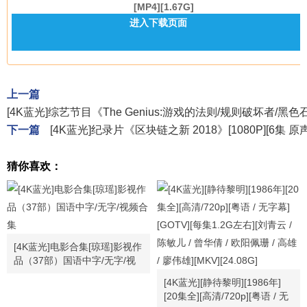
[MP4][1.67G]
进入下载页面
上一篇
[4K蓝光]综艺节目《The Genius:游戏的法则/规则破坏者/
下一篇
[4K蓝光]纪录片《区块链之新 2018》[1080P][6集 
猜你喜欢：
[4K蓝光]电影合集[琼瑶]影视作
品（37部）国语中字/无字/视
频合集
[4K蓝光][静待黎明][1986年]
[20集全][高清/720p][粤语 / 无