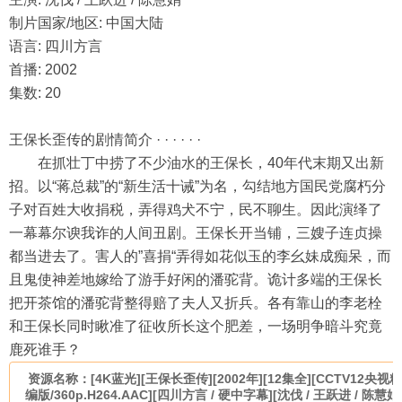
制片国家/地区: 中国大陆
语言: 四川方言
首播: 2002
集数: 20
王保长歪传的剧情简介 · · · · · ·
在抓壮丁中捞了不少油水的王保长，40年代末期又出新
招。以“蒋总裁”的“新生活十诫”为名，勾结地方国民党腐朽分
子对百姓大收捐税，弄得鸡犬不宁，民不聊生。因此演绎了
一幕幕尔谀我诈的人间丑剧。王保长开当铺，三嫂子连贞操
都当进去了。害人的”喜捐“弄得如花似玉的李幺妹成痴呆，而
且鬼使神差地嫁给了游手好闲的潘驼背。诡计多端的王保长
把开茶馆的潘驼背整得赔了夫人又折兵。各有靠山的李老栓
和王保长同时瞅准了征收所长这个肥差，一场明争暗斗究竟
鹿死谁手？
资源名称：[4K蓝光][王保长歪传][2002年][12集全][CCTV12央视精
编版/360p.H264.AAC][四川方言 / 硬中字幕][沈伐 / 王跃进 / 陈慧娟