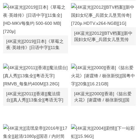
字幕][GOTV][每集1.2G左右]
[刘青云 / 陈敏儿 / 曾华倩 / 欧
阳佩珊 / 高雄 / 廖伟雄][MKV]
[24.08G]
[4K蓝光][2012][BTV档案][新中
国妇女纪事_兵团女儿垦荒传
[4K蓝光][2019][日本]《草莓之
奇][720p.HDTV.x264-NGB]
夜·英雄传》[日语中字][11集
[1G]
全][HD-MKV每集约 500-600
MB][720p]
[4K蓝光][2011][香港][魔法擂
[4K蓝光][2000][香港]《挞出爱
台][真人秀][13集全][粤语无字]
火花》[谢霆锋 / 杨张新悦][国
[RMVB_每集约400M][3.28G]
粤中字][20集][16.21GB]