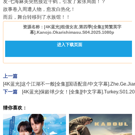
友·七海麻美突然接近千鹤，引发了紧张局面！？
故事卷入周遭人物，愈发白热化！
而后，舞台转移到了水族馆！！
资源名称：[4K蓝光]租借女友.第四季[全集][简繁英字
幕].Kanojo.Okarishimasu.S04.2025.1080p
进入下载页面
上一篇
[4K蓝光]这个江湖不一般[全集][国语配音/中文字幕].Zhe.Ge.Jiang.Hu
下一篇
[4K蓝光]保龄球少女！[全集][中文字幕].Turkey.S01.202
猜你喜欢：