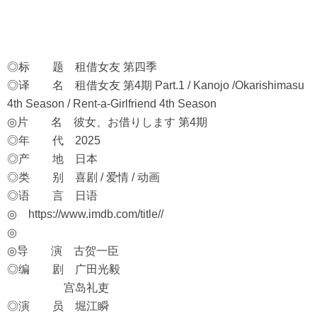
◎标 题 租借女友 第四季
◎译 名 租借女友 第4期 Part.1 / Kanojo /Okarishimasu
4th Season / Rent-a-Girlfriend 4th Season
◎片 名 彼女、お借りします 第4期
◎年 代 2025
◎产 地 日本
◎类 别 喜剧 / 爱情 / 动画
◎语 言 日语
◎
https://www.imdb.com/title//
◎
◎导 演 古贺一臣
◎编 剧 广田光毅
宫岛礼吏
◎演 员 堀江瞬