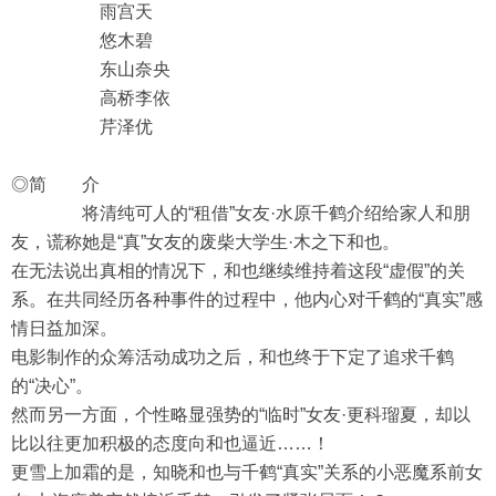
雨宫天
悠木碧
东山奈央
高桥李依
芹泽优
◎简 介
将清纯可人的“租借”女友·水原千鹤介绍给家人和朋
友，谎称她是“真”女友的废柴大学生·木之下和也。
在无法说出真相的情况下，和也继续维持着这段“虚假”的关
系。在共同经历各种事件的过程中，他内心对千鹤的“真实”感
情日益加深。
电影制作的众筹活动成功之后，和也终于下定了追求千鹤
的“决心”。
然而另一方面，个性略显强势的“临时”女友·更科瑠夏，却以
比以往更加积极的态度向和也逼近……！
更雪上加霜的是，知晓和也与千鹤“真实”关系的小恶魔系前女