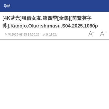
导航
[4K蓝光]租借女友.第四季[全集][简繁英字
幕].Kanojo.Okarishimasu.S04.2025.1080p
时间:2025-08-25 15:05:29
浏览:186次