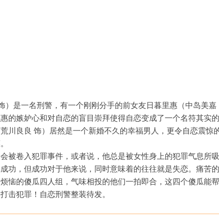
长濑智也 饰）是一名刑警，有一个刚刚分手的前女友日暮里惠（中岛美嘉
里惠的嫉妒心和对自恋的盲目崇拜使得自恋变成了一个名符其实
荒川良良 饰）居然是一个新婚不久的幸福男人，更令自恋震惊
惠。
被卷入犯罪事件，或者说，他总是被女性身上的犯罪气息所
得成功，但成功对于他来说，同时意味着的往往就是失恋。痛苦
爱烦恼的傻瓜四人组，气味相投的他们一拍即合，这四个傻瓜能
要打击犯罪！自恋刑警整装待发。