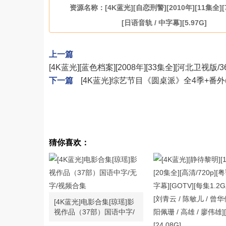
资源名称：[4K蓝光][自恋刑警][2010年][11集全][7
[日语音轨 / 中字幕][5.97G]
上一篇
[4K蓝光][蓝色档案][2008年][33集全][河北卫视版/360
下一篇
[4K蓝光]综艺节目《圆桌派》全4季+番外
猜你喜欢：
[4K蓝光]电影合集[琼瑶]影
视作品（37部）国语中字/
无字/视频合集