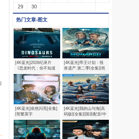
29
30
热门文章-图文
[4K蓝光]2026纪录片
[4K蓝光]帝王计划：怪
《恐龙时代：你不知道
兽遗产.第二季[全集][简
的故事》1080p.HD中英
繁英字幕].2160p
的
双字
的
吸
的
[4K蓝光]依然闪亮[全集]
[4K蓝光]我的山与海[高
[简繁英字
码版][全集][国语配音/中
帮
幕].Still.Shining.S01.1080p
文字
幕].My.Destiny.S01.2026.2160p