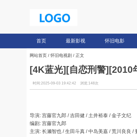
首页
最新影视
怀旧电影
网站首页
/
怀旧电视剧
/ 正文
[4K蓝光][自恋刑警][2010年
时间:2025-09-03 19:42:42
浏览:148次
导演: 宫藤官九郎 / 吉田健 / 土井裕泰 / 金子文纪
编剧: 宫藤官九郎
主演: 长濑智也 / 生田斗真 / 中岛美嘉 / 荒川良良 / 要润