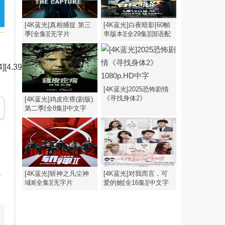
[4K蓝光]真相捕捉.第三
[4K蓝光]白夜暗影[60帧
季[全集][无字片
率版本][全29集][国语配
源].The.Capture.S03.1080p
音/中文字
幕].2026.2160p
[4.39G]
[4K蓝光]2025恐怖剧情
《寻找身体2》
[4K蓝光]鸡皮疙瘩(剧版).
1080p.HD中字
第二季[全8集][中文字
幕].1080p
[4K蓝光]斩神之凡尘神
[4K蓝光]对我而言，可
域Ⅱ[全集][无字片
爱的她[全16集][中文字
源].Zhan.Shen.S02.2026.1080p
幕].My.Lovely.Girl.S01.1080p