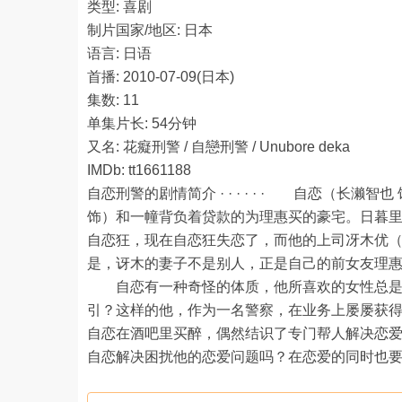
类型: 喜剧
制片国家/地区: 日本
语言: 日语
首播: 2010-07-09(日本)
集数: 11
单集片长: 54分钟
又名: 花癡刑警 / 自戀刑警 / Unubore deka
IMDb: tt1661188
自恋刑警的剧情简介 · · · · · · 自恋（
饰）和一幢背负着贷款的为理惠买的豪宅。日暮
自恋狂，现在自恋狂失恋了，而他的上司冴木优（
是，讶木的妻子不是别人，正是自己的前女友理
自恋有一种奇怪的体质，他所喜欢的女性总是会
引？这样的他，作为一名警察，在业务上屡屡获
自恋在酒吧里买醉，偶然结识了专门帮人解决恋
自恋解决困扰他的恋爱问题吗？在恋爱的同时也