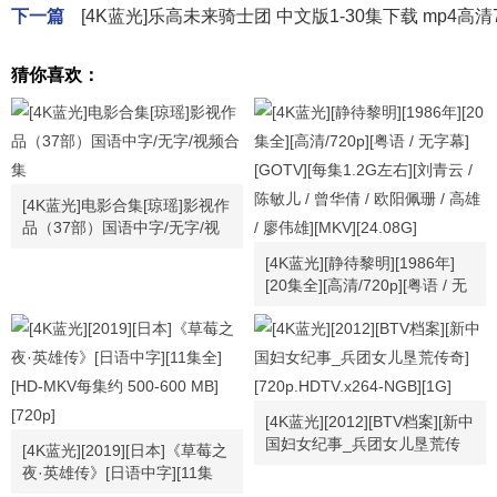
下一篇
[4K蓝光]乐高未来骑士团 中文版1-30集下载 mp4高清72
猜你喜欢：
[4K蓝光]电影合集[琼瑶]影视作
品（37部）国语中字/无字/视
频合集
[4K蓝光][静待黎明][1986年]
[20集全][高清/720p][粤语 / 无
字幕][GOTV][每集1.2G左右]
[刘青云 / 陈敏儿 / 曾华倩 / 欧
阳佩珊 / 高雄 / 廖伟雄][MKV]
[24.08G]
[4K蓝光][2012][BTV档案][新中
国妇女纪事_兵团女儿垦荒传
[4K蓝光][2019][日本]《草莓之
奇][720p.HDTV.x264-NGB]
夜·英雄传》[日语中字][11集
[1G]
全][HD-MKV每集约 500-600