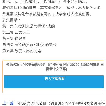
氧气。我们可以减肥，可以挑食，但是不能不喝水。
我们看似和谐的世界，其实暗藏危机。构成世界万物的大多
数元素或其化合物都是有毒的，或者会对人造成伤害。
剧集目录：
第一集 门捷列夫是怎样“炼”成的
第二集 四大天王
第三集 你好毒
第四集 高冷的贵族和吓人的暴君
第五集 改变世界的元素
资源名称：[4K蓝光]纪录片《门捷列夫很忙 2020》[1080P][5集 国
配音中文字幕]
进入下载页面
上一篇
[4K蓝光]综艺节目《圆桌派》全4季+番外(窦文涛主持)