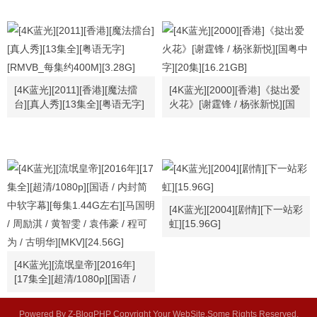
MB][720p]
[4K蓝光][2011][香港][魔法擂
[4K蓝光][2000][香港]《挞出爱
台][真人秀][13集全][粤语无字]
火花》[谢霆锋 / 杨张新悦][国
[RMVB_每集约400M][3.28G]
粤中字][20集][16.21GB]
[4K蓝光][2004][剧情][下一站彩
虹][15.96G]
[4K蓝光][流氓皇帝][2016年]
[17集全][超清/1080p][国语 /
内封简中软字幕][每集1.44G左
右][马国明 / 周励淇 / 黄智雯 /
Powered By Z-BlogPHP Copyright Your WebSite.Some Rights Reserved.