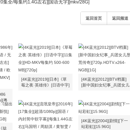
20集全/每集约1.4G左右][国语无字][mkv/28G]
返回首页
返回频道
[4K蓝光][2019][日本]《草
[4K蓝光][2012][BTV档案]
莓之夜·英雄传》[日语中字]
[新中国妇女纪事_兵团女儿
[11集全][HD-MKV每集约
垦荒传奇]
986
500-600 MB][720p]
[720p.HDTV.x264-NGB]
p][粤
[1G]
[每集
 陈敏儿
高雄 /
[4K蓝光][2004][剧情][下一
]
站彩虹][15.96G]
]《挞