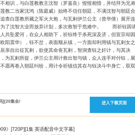
打不相识，与白莲教教主沈智（罗嘉良）惺惺相惜，并结拜为兄
白莲教二当家沈鸿（陈庭威）始终不信任朝廷，不满沈智与朝廷
，追查白莲教所藏之军火大炮，与瓦剌伊兰公主（曾华倩）展开
于为了沈智大业而放弃计划，多次救智于危难中。 而祈钰因
二人共坠爱河，在众人相助下，祈钰终于杀死深及济，但宣宗却
（欧阳震华），钰不岔，表面顺从镇，一方面却利用镇与瓦剌女
火辰亲自出征瓦剌，欲使其命丧瓦剌，智洞查钰之奸计，与其决
败，为瓦剌所捉，伊兰公主用计救出智与镇，众人连手对付钰，
主不愿再卷入朝廷纠纷，用计令祈镇信其在与钰决斗中身亡，双
][20集全/
进入下载页面
]
009》[720P][1集 英语配音中文字幕]