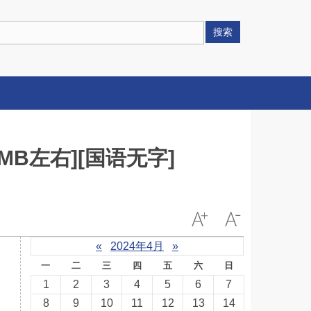
搜索
0MB左右][国语无字]
«
2024年4月
»
一
二
三
四
五
六
日
1
2
3
4
5
6
7
8
9
10
11
12
13
14