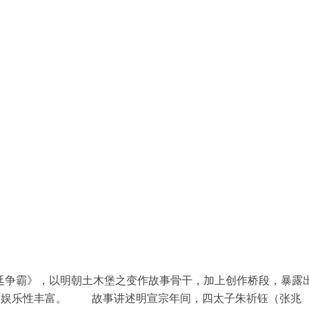
侠剧《龙廷争霸》，以明朝土木堡之变作故事骨干，加上创作桥段，暴露
，娱乐性丰富。 故事讲述明宣宗年间，四太子朱祈钰（张兆