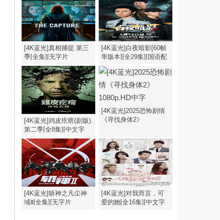
幕].My.Destiny.S01.2026.2160p
[4K蓝光]真相捕捉.第三
[4K蓝光]白夜暗影[60帧
季[全集][无字片
率版本][全29集][国语配
源].The.Capture.S03.1080p
音/中文字
幕].2026.2160p
[4K蓝光]2025恐怖剧情
《寻找身体2》
[4K蓝光]鸡皮疙瘩(剧版).
1080p.HD中字
第二季[全8集][中文字
幕].1080p
[4K蓝光]斩神之凡尘神
[4K蓝光]对我而言，可
域Ⅱ[全集][无字片
爱的她[全16集][中文字
源].Zhan.Shen.S02.2026.1080p
幕].My.Lovely.Girl.S01.1080p