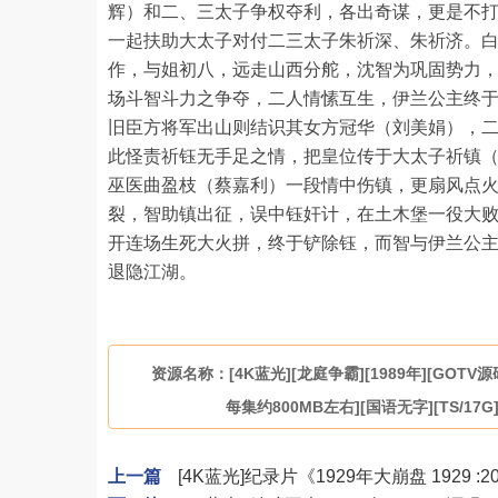
辉）和二、三太子争权夺利，各出奇谋，更是不
一起扶助大太子对付二三太子朱祈深、朱祈济。
作，与姐初八，远走山西分舵，沈智为巩固势力
场斗智斗力之争夺，二人情愫互生，伊兰公主终
旧臣方将军出山则结识其女方冠华（刘美娟），
此怪责祈钰无手足之情，把皇位传于大太子祈镇
巫医曲盈枝（蔡嘉利）一段情中伤镇，更扇风点
裂，智助镇出征，误中钰奸计，在土木堡一役大
开连场生死大火拼，终于铲除钰，而智与伊兰公
退隐江湖。
资源名称：[4K蓝光][龙庭争霸][1989年][GOTV源码
每集约800MB左右][国语无字][TS/17G
上一篇
[4K蓝光]纪录片《1929年大崩盘 1929 :2