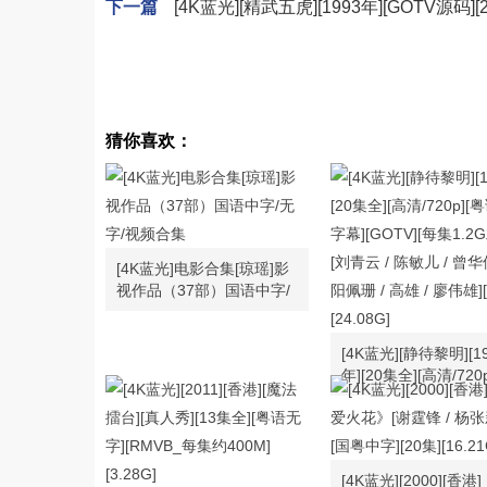
下一篇
[4K蓝光][精武五虎][1993年][GOTV源码][
猜你喜欢：
[4K蓝光]电影合集[琼瑶]影
视作品（37部）国语中字/
无字/视频合集
[4K蓝光][静待黎明][1
年][20集全][高清/720
语 / 无字幕][GOTV]
1.2G左右][刘青云 /
/ 曾华倩 / 欧阳佩珊 / 
廖伟雄][MKV][24.08G
[4K蓝光][2000][香港