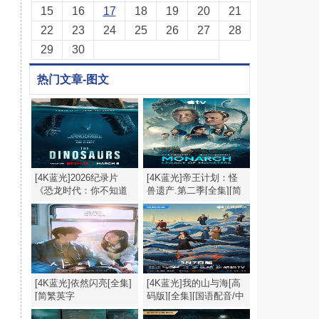
15
16
17
18
19
20
21
22
23
24
25
26
27
28
29
30
热门文章-图文
[4K蓝光]2026纪录片
[4K蓝光]帝王计划：怪
《恐龙时代：你不知道
兽遗产.第二季[全集][简
的故事》1080p.HD中英
繁英字幕].2160p
双字
[4K蓝光]依然闪亮[全集]
[4K蓝光]我的山与海[高
[简繁英字
码版][全集][国语配音/中
幕].Still.Shining.S01.1080p
文字