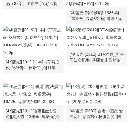
品（37部）国语中字/无字/视
频合集
[4K蓝光][静待黎明][1986年]
[20集全][高清/720p][粤语 / 无
字幕][GOTV][每集1.2G左右]
[刘青云 / 陈敏儿 / 曾华倩 / 欧
阳佩珊 / 高雄 / 廖伟雄][MKV]
[24.08G]
[4K蓝光][2012][BTV档案][新中
国妇女纪事_兵团女儿垦荒传
[4K蓝光][2019][日本]《草莓之
奇][720p.HDTV.x264-NGB]
夜·英雄传》[日语中字][11集
[1G]
全][HD-MKV每集约 500-600
MB][720p]
[4K蓝光][2011][香港][魔法擂
[4K蓝光][2000][香港]《挞出爱
台][真人秀][13集全][粤语无字]
火花》[谢霆锋 / 杨张新悦][国
[RMVB_每集约400M][3.28G]
粤中字][20集][16.21GB]