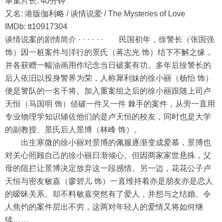
单集片长: 40分钟
又名: 港版伽利略 / 谈情说爱 / The Mysteries of Love
IMDb: tt10917304
谈情说案的剧情简介 · · · · · · 民国初年，徐警长（张国强
饰）因一桩案件与洋行的景氏（蒋志光 饰）结下不解之缘，
并各获赠一幅油画用作纪念当日破案有功。多年后徐警长的
后人依旧以投身警界为荣，人称犀利妹的徐小丽（杨怡 饰）
便是警队的一名干将。加入重案组之后的徐小丽跟随上司卢
天恒（马国明 饰）侦破一件又一件 棘手的案件，从旁一直用
专业物理学知识辅佐他们的是卢天恒的校友，同时也是大学
的副教授、景氏后人景博（林峰 饰）。
出生寒微的徐小丽对景博的佩服逐渐变成爱慕，景博也
对关心照顾自己的徐小丽日渐倾心。但因两家家世悬殊，父
母的阻拦让景博决定放弃这一段感情。另一边，花花公子卢
天恒与密友敏嘉（廖碧儿 饰）一直维持着亦是朋友亦是恋人
的暧昧关系。却不料敏嘉突然有了爱人，并想与之结婚。令
人焦灼的案件层出不穷，这两对年轻人的爱情又将如何继
续……