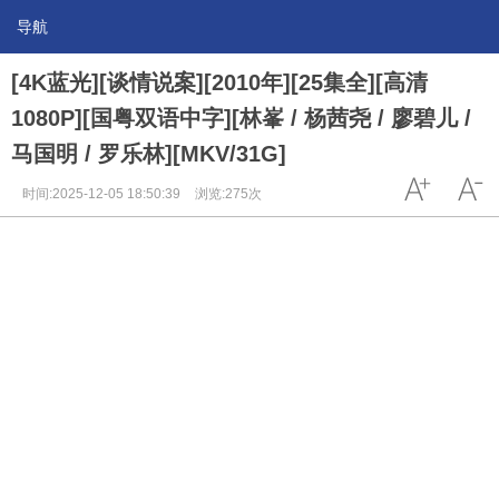
导航
[4K蓝光][谈情说案][2010年][25集全][高清
1080P][国粤双语中字][林峯 / 杨茜尧 / 廖碧儿 /
马国明 / 罗乐林][MKV/31G]
时间:2025-12-05 18:50:39
浏览:275次