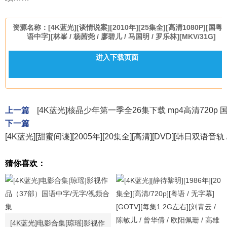
资源名称：[4K蓝光][谈情说案][2010年][25集全][高清1080P][国粤
语中字][林峯 / 杨茜尧 / 廖碧儿 / 马国明 / 罗乐林][MKV/31G]
进入下载页面
上一篇
[4K蓝光]核晶少年第一季全26集下载 mp4高清720
下一篇
[4K蓝光][甜蜜间谍][2005年][20集全][高清][DVD][韩日双语音轨 / 
猜你喜欢：
[4K蓝光]电影合集[琼瑶]影视作