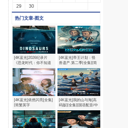
29
30
热门文章-图文
[4K蓝光]2026纪录片
[4K蓝光]帝王计划：怪
《恐龙时代：你不知道
兽遗产.第二季[全集][简
的故事》1080p.HD中英
繁英字幕].2160p
双字
[4K蓝光]依然闪亮[全集]
[4K蓝光]我的山与海[高
[简繁英字
码版][全集][国语配音/中
幕].Still.Shining.S01.1080p
文字
幕].My.Destiny.S01.2026.2160p