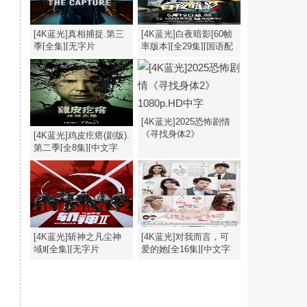
[4K蓝光]真相捕捉.第三
[4K蓝光]白夜暗影[60帧
季[全集][无字片
率版本][全29集][国语配
源].The.Capture.S03.1080p
音/中文字
幕].2026.2160p
[4K蓝光]2025恐怖剧情
《寻找身体2》
[4K蓝光]鸡皮疙瘩(剧版).
1080p.HD中字
第二季[全8集][中文字
幕].1080p
[4K蓝光]斩神之凡尘神
[4K蓝光]对我而言，可
域Ⅱ[全集][无字片
爱的她[全16集][中文字
源].Zhan.Shen.S02.2026.1080p
幕].My.Lovely.Girl.S01.1080p