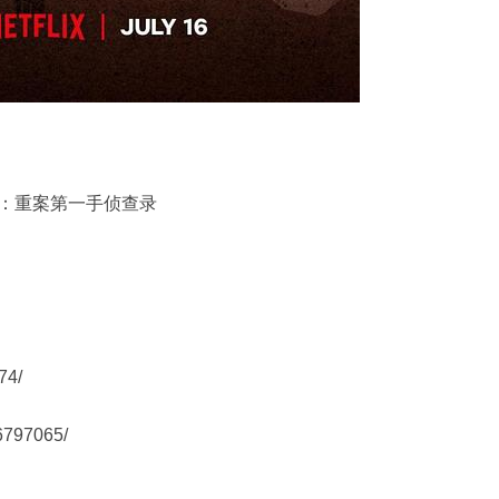
线：重案第一手侦查录
74/
36797065/