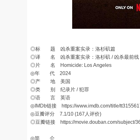
◎标 题 凶杀重案实录：洛杉矶篇
◎译 名 凶杀重案实录：洛杉矶 / 凶杀最前
◎片 名 Homicide: Los Angeles
◎年 代 2024
◎产 地 美国
◎类 别 纪录片 / 犯罪
◎语 言 英语
◎IMDb链接
https://www.imdb.com/title/tt315561
◎豆瓣评分 7.1/10 (167人评价)
◎豆瓣链接
https://movie.douban.com/subject/
◎简 介