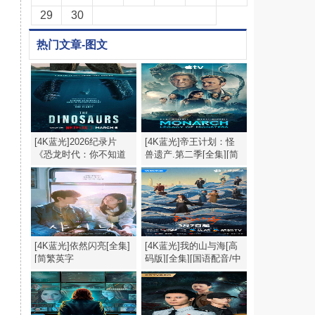
29
30
热门文章-图文
[4K蓝光]2026纪录片
[4K蓝光]帝王计划：怪
《恐龙时代：你不知道
兽遗产.第二季[全集][简
的故事》1080p.HD中英
繁英字幕].2160p
双字
[4K蓝光]依然闪亮[全集]
[4K蓝光]我的山与海[高
[简繁英字
码版][全集][国语配音/中
幕].Still.Shining.S01.1080p
文字
幕].My.Destiny.S01.2026.2160p