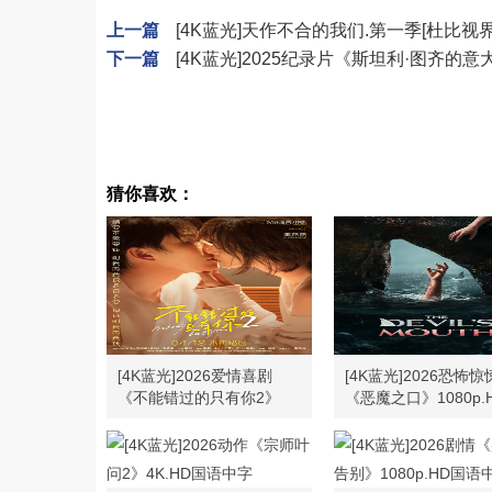
上一篇
[4K蓝光]天作不合的我们.第一季[杜比视界版本
下一篇
[4K蓝光]2025纪录片《斯坦利·图齐的
猜你喜欢：
[4K蓝光]2026爱情喜剧
[4K蓝光]2026恐怖惊
《不能错过的只有你2》
《恶魔之口》1080p.
4K.HD国语中字
字