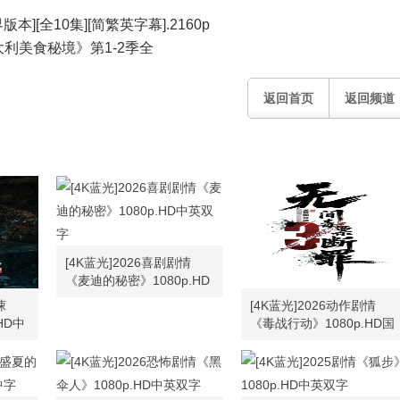
][全10集][简繁英字幕].2160p
意大利美食秘境》第1-2季全
返回首页
返回频道
[4K蓝光]2026喜剧剧情
《麦迪的秘密》1080p.HD
中英双字
悚
[4K蓝光]2026动作剧情
HD中
《毒战行动》1080p.HD国
语中字