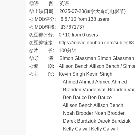
◎语 言: 英语
◎上映日期: 2025-07-28(加拿大奇幻电影节)
◎IMDb评分: 6.6 / 10 from 138 users
◎IMDb链接: tt37671737
◎豆瓣评分: 0 / 10 from 0 users
◎豆瓣链接:
https://movie.douban.com/subject/
◎片 长: 100分钟
◎导 演: Simon Glassman Simon Glassman
◎编 剧: Allison Bench Allison Bench / Simon G
◎主 演: Kevin Singh Kevin Singh
Ahmed Ahmed Ahmed Ahmed
Brandon Vanderwall Brandon Vand
Ben Bauce Ben Bauce
Allison Bench Allison Bench
Noah Brooder Noah Brooder
Darek Burdziuk Darek Burdziuk
Kelly Calwill Kelly Calwill