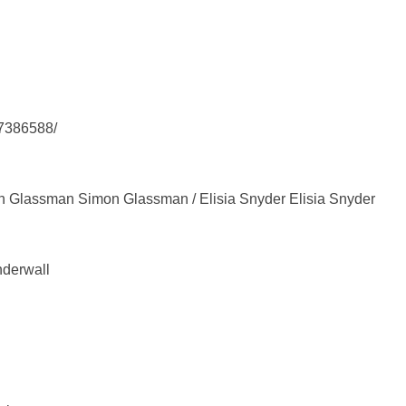
37386588/
lassman Simon Glassman / Elisia Snyder Elisia Snyder
erwall