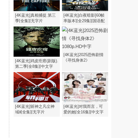
[4K蓝光]真相捕捉.第三
[4K蓝光]白夜暗影[60帧
季[全集][无字片
率版本][全29集][国语配
源].The.Capture.S03.1080p
音/中文字
幕].2026.2160p
[4K蓝光]2025恐怖剧情
《寻找身体2》
[4K蓝光]鸡皮疙瘩(剧版).
1080p.HD中字
第二季[全8集][中文字
幕].1080p
[4K蓝光]斩神之凡尘神
[4K蓝光]对我而言，可
域Ⅱ[全集][无字片
爱的她[全16集][中文字
源].Zhan.Shen.S02.2026.1080p
幕].My.Lovely.Girl.S01.1080p