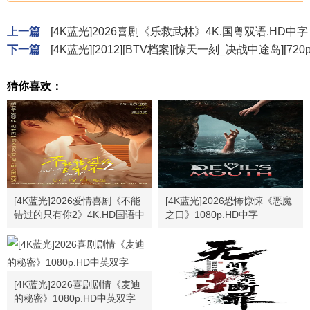
上一篇
[4K蓝光]2026喜剧《乐救武林》4K.国粤双语.HD中字
下一篇
[4K蓝光][2012][BTV档案][惊天一刻_决战中途岛][720p.H
猜你喜欢：
[4K蓝光]2026爱情喜剧《不能
[4K蓝光]2026恐怖惊悚《恶魔
错过的只有你2》4K.HD国语中
之口》1080p.HD中字
字
[4K蓝光]2026喜剧剧情《麦迪
的秘密》1080p.HD中英双字