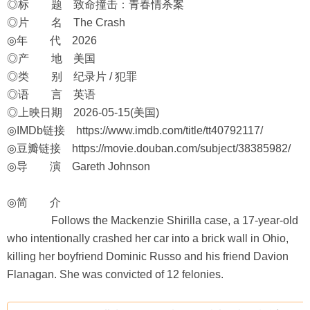
◎标 题 致命撞击：青春情杀案
◎片 名 The Crash
◎年 代 2026
◎产 地 美国
◎类 别 纪录片 / 犯罪
◎语 言 英语
◎上映日期 2026-05-15(美国)
◎IMDb链接
https://www.imdb.com/title/tt40792117/
◎豆瓣链接
https://movie.douban.com/subject/38385982/
◎导 演 Gareth Johnson
◎简 介
Follows the Mackenzie Shirilla case, a 17-year-old
who intentionally crashed her car into a brick wall in Ohio,
killing her boyfriend Dominic Russo and his friend Davion
Flanagan. She was convicted of 12 felonies.