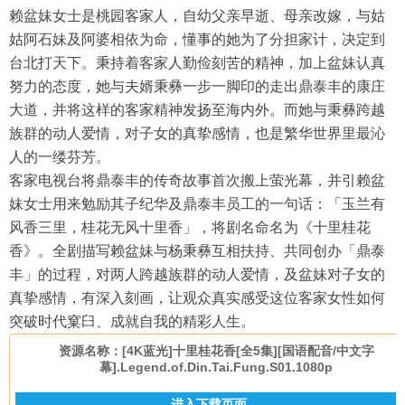
赖盆妹女士是桃园客家人，自幼父亲早逝、母亲改嫁，与姑
姑阿石妹及阿婆相依为命，懂事的她为了分担家计，决定到
台北打天下。秉持着客家人勤俭刻苦的精神，加上盆妹认真
努力的态度，她与夫婿秉彝一步一脚印的走出鼎泰丰的康庄
大道，并将这样的客家精神发扬至海内外。而她与秉彝跨越
族群的动人爱情，对子女的真挚感情，也是繁华世界里最沁
人的一缕芬芳。
客家电视台将鼎泰丰的传奇故事首次搬上萤光幕，并引赖盆
妹女士用来勉励其子纪华及鼎泰丰员工的一句话：「玉兰有
风香三里，桂花无风十里香」，将剧名命名为《十里桂花
香》。全剧描写赖盆妹与杨秉彝互相扶持、共同创办「鼎泰
丰」的过程，对两人跨越族群的动人爱情，及盆妹对子女的
真挚感情，有深入刻画，让观众真实感受这位客家女性如何
突破时代窠臼、成就自我的精彩人生。
资源名称：[4K蓝光]十里桂花香[全5集][国语配音/中文字
幕].Legend.of.Din.Tai.Fung.S01.1080p
进入下载页面