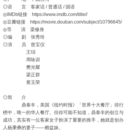
◎语 言 客家话 / 普通话 / 国语
◎IMDb链接
https://www.imdb.com/title//
◎豆瓣链接
https://movie.douban.com/subject/10796645/
◎导 演 梁修身
◎编 剧 张秀玲
◎演 员 曾宝仪
王琄
周咏训
樊光耀
梁正群
黄玉荣
◎简 介
鼎泰丰，美国《纽约时报》「世界十大餐厅」排行
榜中，唯一的华人餐厅。但你可能不知道，鼎泰丰的创立与
成功，其实有一位客家女子扮演了重要的推手，她就是创办
人杨秉彝的妻子——赖盆妹。