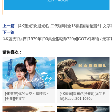
上一篇
[4K蓝光]欢迎光临.二代咖啡[全13集][国语配音/中文字幕]
下一篇
[4K蓝光][抉择][1979年][90集全][高清/720p][GOTV][粤语 / 无字
猜你喜欢：
[4K蓝光]你的天空～晴转恋～
[4K蓝光]喀布尔[全6集][无字片
[全集][中文字
源].Kabul.S01.1080p
幕].Your.Sky.JP.S01.1080p