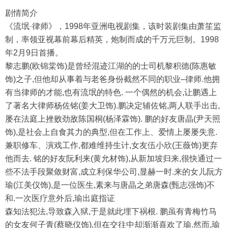
剧情简介
《流氓·律师》，1998年亚洲电视剧集，该时装剧集由萧笙监
制，率领亚视幕前幕后精英，炮制而成的千万元巨制。1998
年2月9日首播。
黎志鹏(欧锦棠饰)是曾经混迹江湖的的士司机黎积德(陈惠敏
饰)之子,但他却从事着与老爸身份截然不同的职业–律师.他拥
有当律师的才能,也有流氓的特色. 一个偶然的机会,让鹏遇上
了著名大律师杨佐铭(姜大卫饰).鹏决定辅佐铭,两人联手出击,
屡在法庭上挫败劲敌陈国桐(杨泽霖饰). 鹏的好友唐晶(尹天照
饰),是社会上自食其力的典型,但在工作上、爱情上屡屡失意.
兼职修车、演戏工作,都难维持生计,女友伍小欣(王薇饰)更弃
他而去. 铭的好友阮利来(黄允材饰),从新加坡归来,很快通过一
些不法手段聚敛财富,成立利保华公司,显赫一时.来的女儿阮方
瑜(江美仪饰),是一位医生,素来与唐晶之弟唐森(甄志强饰)不
和.一次医疗意外后,瑜出庭指证
森知法犯法,导致森入狱,于是就此埋下祸根. 鹏虽有青梅竹马
的女友何子青(蔡晓仪饰),但在交往中却渐渐喜欢了瑜.然而,瑜