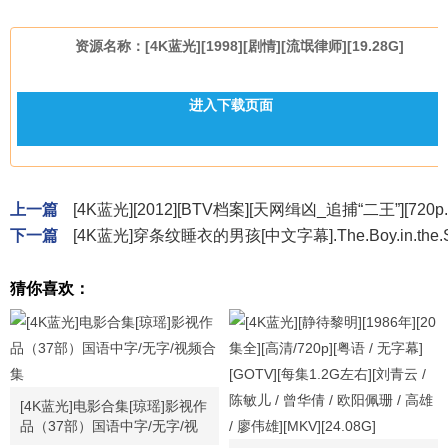
资源名称：[4K蓝光][1998][剧情][流氓律师][19.28G]
进入下载页面
上一篇
[4K蓝光][2012][BTV档案][天网缉凶_追捕“二王”][720p.H
下一篇
[4K蓝光]穿条纹睡衣的男孩[中文字幕].The.Boy.in.the.Stri
猜你喜欢：
[4K蓝光]电影合集[琼瑶]影视作
品（37部）国语中字/无字/视
频合集