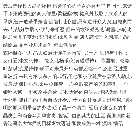
最后选择投入晶的怀抱,伤透了心的子青亦离开了鹏.同时,来错
手杀死威胁他的商人邹显(梁锦燊饰).铭意外获取了来杀人的
录像,被来雇杀手杀害.连遭打击的鹏只有避开众人,独自搬家而
去. 与晶分手后,小欣与来相恋,但来的续弦梁秀芝(谢雪心饰)此
时却带儿子亨利(李润祺饰)来到香港.两人恋情陷入困境.与瑜
结婚后,晶事业步步高升,但出狱后的
森怀恨在心,对晶夫妇展开连串的报复. 另一方面,鹏与个性飞
女何爱(张文慈饰)、铭女儿杨乐仪(黄瑷瑶饰)、陈国桐、铭妻
叶楚琪(麦景婷饰)联手对来展开行动誓还铭一个公道.经过重
重波折,来只有承认杀人的罪行,但他和小欣随后被森派人劫走.
最后,为保护小欣,来中枪而死.一心夺取家产的芝和亨利,一个
锒铛入狱,一个被杀手杀死. 走投无路的森失去理智,为致哥哥
于死地,抓住晶的手向自己开枪,并千方百计要送晶进牢房.而聪
明的鹏则用录音的办法,还了晶一个清白. 经历了这么多的事,
晶决定和瑜舍弃荣华富贵,继续那自食其力的生活.而鹏则向着
香港著名大律师的目标继续迈进,和爱成为一对”流氓”情侣