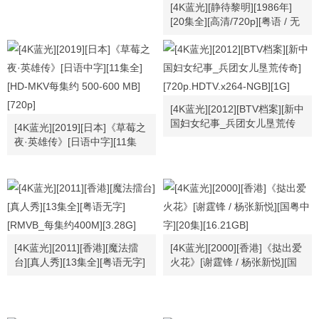
[4K蓝光][静待黎明][1986年]
[20集全][高清/720p][粤语 / 无
字幕][GOTV][每集1.2G左右]
[刘青云 / 陈敏儿 / 曾华倩 / 欧
阳佩珊 / 高雄 / 廖伟雄][MKV]
[24.08G]
[4K蓝光][2012][BTV档案][新中
国妇女纪事_兵团女儿垦荒传
[4K蓝光][2019][日本]《草莓之
奇][720p.HDTV.x264-NGB]
夜·英雄传》[日语中字][11集
[1G]
全][HD-MKV每集约 500-600
MB][720p]
[4K蓝光][2011][香港][魔法擂
[4K蓝光][2000][香港]《挞出爱
台][真人秀][13集全][粤语无字]
火花》[谢霆锋 / 杨张新悦][国
[RMVB_每集约400M][3.28G]
粤中字][20集][16.21GB]