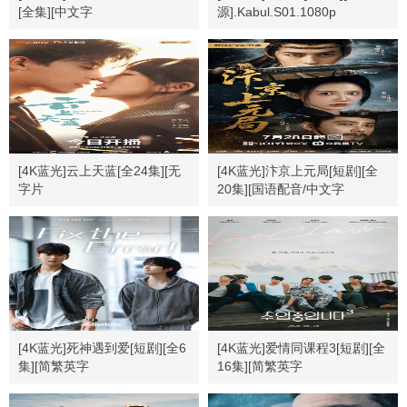
[全集][中文字
源].Kabul.S01.1080p
幕].Your.Sky.JP.S01.1080p
[4K蓝光]云上天蓝[全24集][无
[4K蓝光]汴京上元局[短剧][全
字片
20集][国语配音/中文字
源].Sky.Blue.Above.The.Clouds.S01.2026.1080p
幕].2026.2160p
[4K蓝光]死神遇到爱[短剧][全6
[4K蓝光]爱情同课程3[短剧][全
集][简繁英字
16集][简繁英字
幕].Fix.the.Error.S01.1080p
幕].Love.Class.S03.1080p