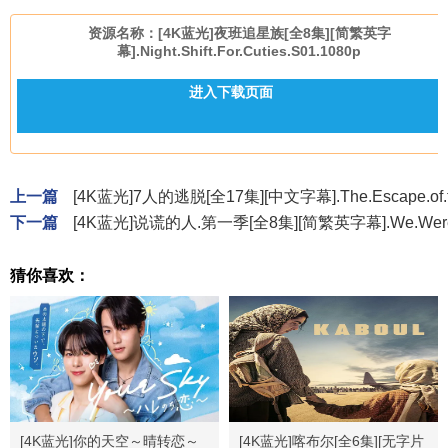
资源名称：[4K蓝光]夜班追星族[全8集][简繁英字
幕].Night.Shift.For.Cuties.S01.1080p
进入下载页面
上一篇
[4K蓝光]7人的逃脱[全17集][中文字幕].The.Escape.of.th
下一篇
[4K蓝光]说谎的人.第一季[全8集][简繁英字幕].We.Were.Li
猜你喜欢：
[4K蓝光]你的天空～晴转恋～
[4K蓝光]喀布尔[全6集][无字片