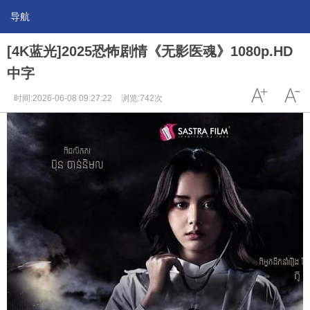
导航
[4K蓝光]2025恐怖剧情《无影医魂》1080p.HD
中字
时间:2026-06-08 09:27:22
浏览:742次