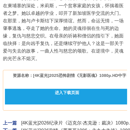
在柬埔寨的深处，米莉斯，一个贫寒家庭的女孩，怀揣着医
者之梦。她以卓越的学业，叩开了新加坡医学交流的大门。
在那里，她与卢卡斯结下深厚情谊。然而，命运无情，一场
肇事逃逸，夺走了她的生命。她的灵魂徘徊在生与死的边
缘，复仇与慈悲交织。在母亲的祈祷和僧侣的指引下，她面
临抉择：是向凶手复仇，还是继续守护他人？这是一部关于
爱与失去的故事，一曲人性与慈悲的颂歌。在逆境中，灵魂
的光芒永不熄灭。
资源名称：[4K蓝光]2025恐怖剧情《无影医魂》1080p.HD中字
进入下载页面
上一篇
[4K蓝光]2026纪录片《迈克尔·杰克逊：裁决》1080p