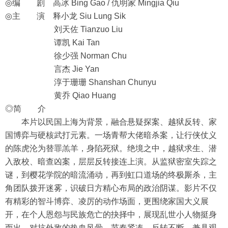
◎编 剧 高冰 Bing Gao / 仇明家 Mingjia Qiu
◎主 演 释小龙 Siu Lung Sik
刘天佐 Tianzuo Liu
谭凯 Kai Tan
徐少强 Norman Chu
言杰 Jie Yan
淳于珊珊 Shanshan Chunyu
黄乔 Qiao Huang
◎简 介
本片以民国上海为背景，融合悬疑探案、越狱反转、家
国博弈与硬核武打元素。一场青帮大佬暗杀案，让行侠仗义
的陈虎沦为替罪羔羊，身陷死狱。绝境之中，越狱求生、潜
入敌校、暗查凶案，层层反转接连上演。从监狱密室失踪之
谜，到樱花学院的暗流涌动，再到虹口道场的终极厮杀，主
角团队拨开迷雾，识破日方精心布局的政治阴谋。影片不仅
有精彩的智斗博弈、凌厉的动作场面，更围绕家国大义展
开，在个人恩怨与民族危亡的抉择中，展现乱世小人物挺身
而出、对抗外敌的热血风骨，节奏紧凑、反转不断，兼具观