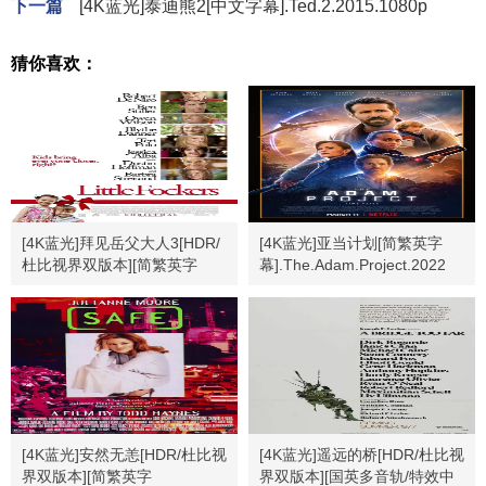
下一篇
[4K蓝光]泰迪熊2[中文字幕].Ted.2.2015.1080p
猜你喜欢：
[4K蓝光]拜见岳父大人3[HDR/
[4K蓝光]亚当计划[简繁英字
杜比视界双版本][简繁英字
幕].The.Adam.Project.2022
幕].2010.2160p
[4K蓝光]安然无恙[HDR/杜比视
[4K蓝光]遥远的桥[HDR/杜比视
界双版本][简繁英字
界双版本][国英多音轨/特效中