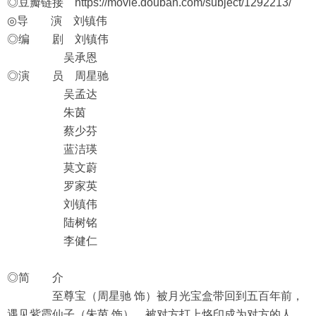
◎豆瓣链接
https://movie.douban.com/subject/1292213/
◎导 演 刘镇伟
◎编 剧 刘镇伟
吴承恩
◎演 员 周星驰
吴孟达
朱茵
蔡少芬
蓝洁瑛
莫文蔚
罗家英
刘镇伟
陆树铭
李健仁
◎简 介
至尊宝（周星驰 饰）被月光宝盒带回到五百年前，
遇见紫霞仙子（朱茵 饰），被对方打上烙印成为对方的人，