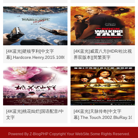
幕].Safe.1995.Bluray.2160p
文字幕].1977.BluRay.2160p
[4K蓝光]硬核亨利[中文字
[4K蓝光]威震八方[HDR/杜比视
幕].Hardcore.Henry.2015.1080p
界双版本][简繁英字
幕].2004.USA.BluRay.2160p
[4K蓝光]桃花灿烂[国语配音/中
[4K蓝光]天脉传奇[中文字
文字
幕].The.Touch.2002.BluRay.108
幕].Peach.Blossoming.2005.1080p.
Powered By Z-BlogPHP Copyright Your WebSite.Some Rights Reserved.