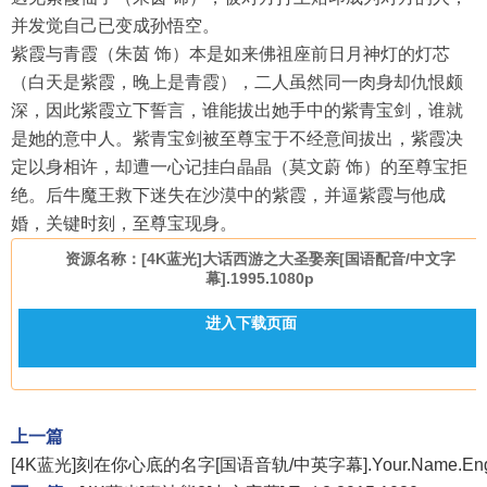
并发觉自己已变成孙悟空。
紫霞与青霞（朱茵 饰）本是如来佛祖座前日月神灯的灯芯
（白天是紫霞，晚上是青霞），二人虽然同一肉身却仇恨颇
深，因此紫霞立下誓言，谁能拔出她手中的紫青宝剑，谁就
是她的意中人。紫青宝剑被至尊宝于不经意间拔出，紫霞决
定以身相许，却遭一心记挂白晶晶（莫文蔚 饰）的至尊宝拒
绝。后牛魔王救下迷失在沙漠中的紫霞，并逼紫霞与他成
婚，关键时刻，至尊宝现身。
资源名称：[4K蓝光]大话西游之大圣娶亲[国语配音/中文字
幕].1995.1080p
进入下载页面
上一篇
[4K蓝光]刻在你心底的名字[国语音轨/中英字幕].Your.Name.Engraved