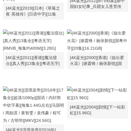
[4K蓝光][2012][BTV档案][新中
国妇女纪事_兵团女儿垦荒传
[4K蓝光][2019][日本]《草莓之
奇][720p.HDTV.x264-NGB]
夜·英雄传》[日语中字][11集
[1G]
全][HD-MKV每集约 500-600
MB][720p]
[4K蓝光][2011][香港][魔法擂
[4K蓝光][2000][香港]《挞出爱
台][真人秀][13集全][粤语无字]
火花》[谢霆锋 / 杨张新悦][国
[RMVB_每集约400M][3.28G]
粤中字][20集][16.21GB]
[4K蓝光][2004][剧情][下一站彩
虹][15.96G]
[4K蓝光][流氓皇帝][2016年]