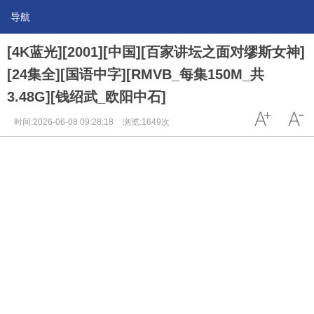
导航
[4K蓝光][2001][中国][百家讲坛之面对缪斯女神]
[24集全][国语中字][RMVB_每集150M_共
3.48G][钱绍武_欧阳中石]
时间:2026-06-08 09:28:18
浏览:1649次