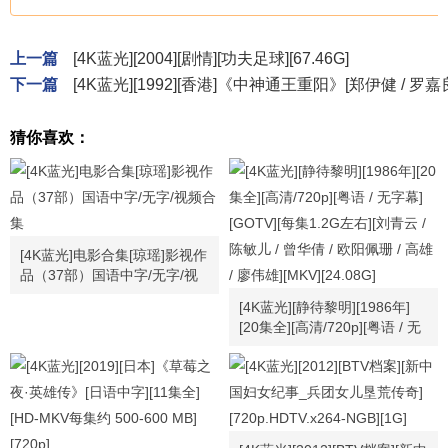
上一篇
[4K蓝光][2004][剧情][功夫足球][67.46G]
下一篇
[4K蓝光][1992][香港]《中神通王重阳》[郑伊健 / 罗嘉良]
猜你喜欢：
[4K蓝光]电影合集[琼瑶]影视作
品（37部）国语中字/无字/视
频合集
[4K蓝光][静待黎明][1986年]
[20集全][高清/720p][粤语 / 无
字幕][GOTV][每集1.2G左右]
[刘青云 / 陈敏儿 / 曾华倩 / 欧
阳佩珊 / 高雄 / 廖伟雄][MKV]
[24.08G]