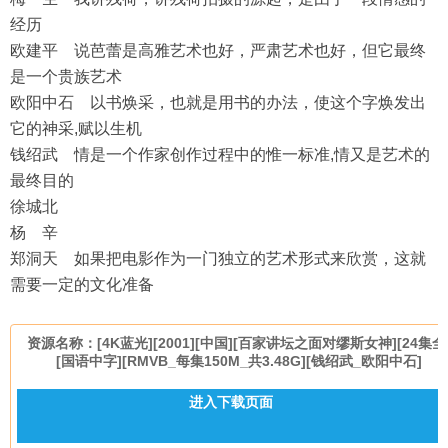
经历
欧建平 说芭蕾是高雅艺术也好，严肃艺术也好，但它最终
是一个贵族艺术
欧阳中石 以书焕采，也就是用书的办法，使这个字焕发出
它的神采,赋以生机
钱绍武 情是一个作家创作过程中的惟一标准,情又是艺术的
最终目的
徐城北
杨 辛
郑洞天 如果把电影作为一门独立的艺术形式来欣赏，这就
需要一定的文化准备
资源名称：[4K蓝光][2001][中国][百家讲坛之面对缪斯女神][24集全
[国语中字][RMVB_每集150M_共3.48G][钱绍武_欧阳中石]
进入下载页面