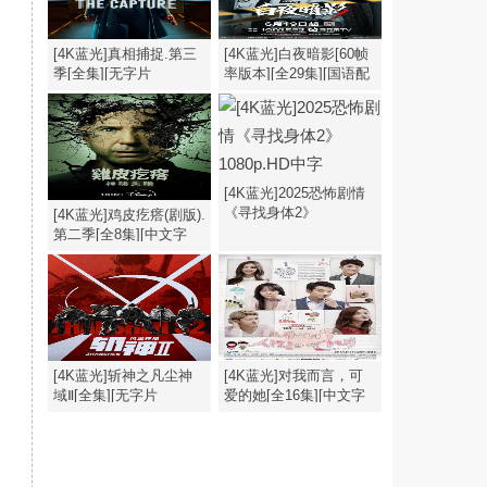
[4K蓝光]真相捕捉.第三
[4K蓝光]白夜暗影[60帧
季[全集][无字片
率版本][全29集][国语配
源].The.Capture.S03.1080p
音/中文字
幕].2026.2160p
[4K蓝光]2025恐怖剧情
《寻找身体2》
[4K蓝光]鸡皮疙瘩(剧版).
1080p.HD中字
第二季[全8集][中文字
幕].1080p
[4K蓝光]斩神之凡尘神
[4K蓝光]对我而言，可
域Ⅱ[全集][无字片
爱的她[全16集][中文字
源].Zhan.Shen.S02.2026.1080p
幕].My.Lovely.Girl.S01.1080p