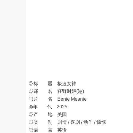
◎标 题 极速女神
◎译 名 狂野时姬(港)
◎片 名 Eenie Meanie
◎年 代 2025
◎产 地 美国
◎类 别 剧情 / 喜剧 / 动作 / 惊悚
◎语 言 英语