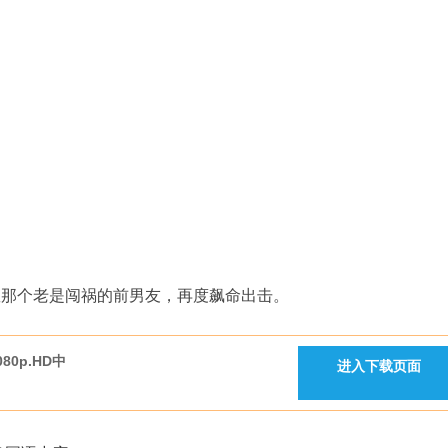
救那个老是闯祸的前男友，再度飙命出击。
0p.HD中
进入下载页面