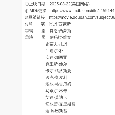
◎上映日期 2025-08-22(美国网络)
◎IMDb链接
https://www.imdb.com/title/tt155144
◎豆瓣链接
https://movie.douban.com/subject/3
◎导 演 肖恩·西蒙斯
◎编 剧 肖恩·西蒙斯
◎演 员 萨玛拉·维文
史蒂夫·扎恩
兰道尔·朴
安迪·加西亚
克里斯·鲍尔
卡尔·格洛斯曼
迈克·奥麦利
埃尔·格雷厄姆
马歇尔·林奇
艾迪·莫迪卡
切尔茜·克里斯普
蓬·库巴斯基