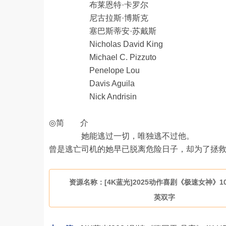
布莱恩特·卡罗尔
尼古拉斯·博斯克
塞巴斯蒂安·苏戴斯
Nicholas David King
Michael C. Pizzuto
Penelope Lou
Davis Aguila
Nick Andrisin
◎简 介
她能逃过一切，唯独逃不过他。
曾是逃亡司机的她早已脱离危险日子，却为了拯
资源名称：[4K蓝光]2025动作喜剧《极速女神》108
英双字