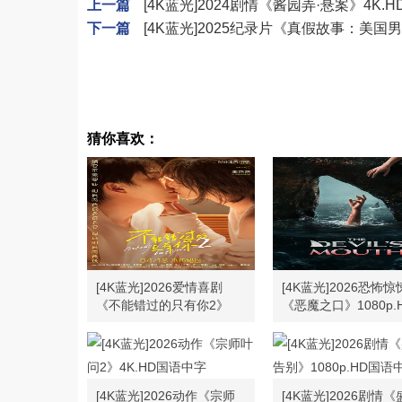
上一篇
[4K蓝光]2024剧情《酱园弄·悬案》4K.
下一篇
[4K蓝光]2025纪录片《真假故事：美国男
猜你喜欢：
[4K蓝光]2026爱情喜剧
[4K蓝光]2026恐怖惊
《不能错过的只有你2》
《恶魔之口》1080p.
4K.HD国语中字
字
[4K蓝光]2026动作《宗师
[4K蓝光]2026剧情