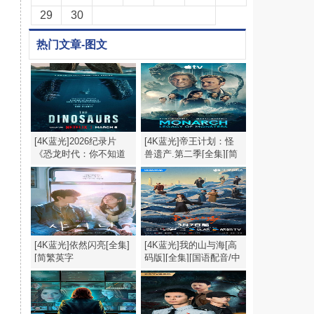
29
30
热门文章-图文
[4K蓝光]2026纪录片
[4K蓝光]帝王计划：怪
《恐龙时代：你不知道
兽遗产.第二季[全集][简
的故事》1080p.HD中英
繁英字幕].2160p
双字
[4K蓝光]依然闪亮[全集]
[4K蓝光]我的山与海[高
[简繁英字
码版][全集][国语配音/中
幕].Still.Shining.S01.1080p
文字
幕].My.Destiny.S01.2026.2160p