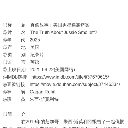
◎标 题 真假故事：美国男星遇袭奇案
◎片 名 The Truth About Jussie Smollett?
◎年 代 2025
◎产 地 美国
◎类 别 纪录片
◎语 言 英语
◎上映日期 2025-08-22(美国网络)
◎IMDb链接
https://www.imdb.com/title/tt37670615/
◎豆瓣链接
https://movie.douban.com/subject/37446334/
◎导 演 Gagan Rehill
◎演 员 朱西·斯莫利特
◎简 介
在2019年的芝加哥，朱西·斯莫利特报告了一起仇恨