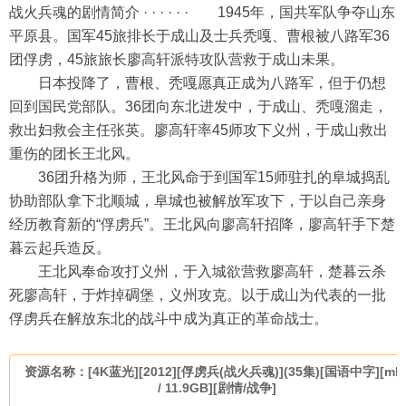
战火兵魂的剧情简介 · · · · · · 1945年，国共军队争夺山东
平原县。国军45旅排长于成山及士兵秃嘎、曹根被八路军36
团俘虏，45旅旅长廖高轩派特攻队营救于成山未果。
日本投降了，曹根、秃嘎愿真正成为八路军，但于仍想
回到国民党部队。36团向东北进发中，于成山、秃嘎溜走，
救出妇救会主任张英。廖高轩率45师攻下义州，于成山救出
重伤的团长王北风。
36团升格为师，王北风命于到国军15师驻扎的阜城捣乱
协助部队拿下北顺城，阜城也被解放军攻下，于以自己亲身
经历教育新的“俘虏兵”。王北风向廖高轩招降，廖高轩手下楚
暮云起兵造反。
王北风奉命攻打义州，于入城欲营救廖高轩，楚暮云杀
死廖高轩，于炸掉碉堡，义州攻克。以于成山为代表的一批
俘虏兵在解放东北的战斗中成为真正的革命战士。
资源名称：[4K蓝光][2012][俘虏兵(战火兵魂)](35集)[国语中字][mk
/ 11.9GB][剧情/战争]