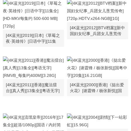
[刘青云 / 陈敏儿 / 曾华倩 / 欧
阳佩珊 / 高雄 / 廖伟雄][MKV]
[24.08G]
[4K蓝光][2012][BTV档案][新中
国妇女纪事_兵团女儿垦荒传
[4K蓝光][2019][日本]《草莓之
奇][720p.HDTV.x264-NGB]
夜·英雄传》[日语中字][11集
[1G]
全][HD-MKV每集约 500-600
MB][720p]
[4K蓝光][2011][香港][魔法擂
[4K蓝光][2000][香港]《挞出爱
台][真人秀][13集全][粤语无字]
火花》[谢霆锋 / 杨张新悦][国
[RMVB_每集约400M][3.28G]
粤中字][20集][16.21GB]