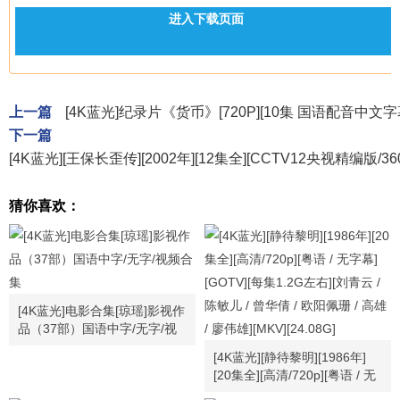
进入下载页面
上一篇
[4K蓝光]纪录片《货币》[720P][10集 国语配音中文字
下一篇
[4K蓝光][王保长歪传][2002年][12集全][CCTV12央视精编版/360p
猜你喜欢：
[4K蓝光]电影合集[琼瑶]影视作
品（37部）国语中字/无字/视
频合集
[4K蓝光][静待黎明][1986年]
[20集全][高清/720p][粤语 / 无
字幕][GOTV][每集1.2G左右]